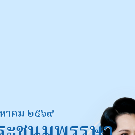
งหาคม ๒๕๖๙
พระชนมพรรษา