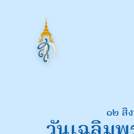
๑๒ สิ
วันเฉลิม