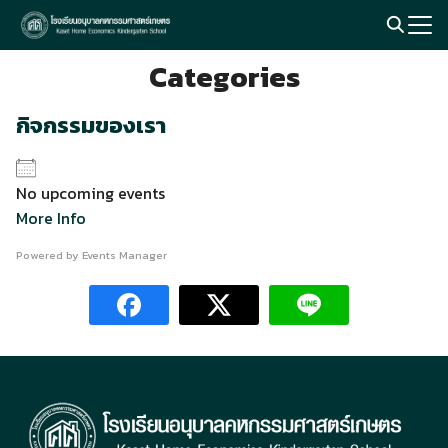
Skip
to
Search
content
Categories
for:
กิจกรรมของเรา
No upcoming events
More Info
Powered by
Events Manager